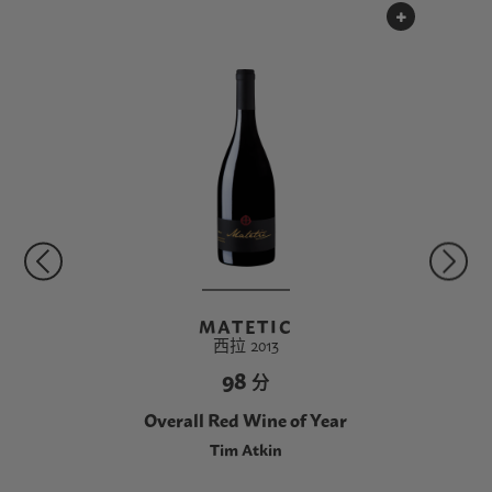
MATETIC
西拉 2013
98
分
Overall Red Wine of Year
Tim Atkin