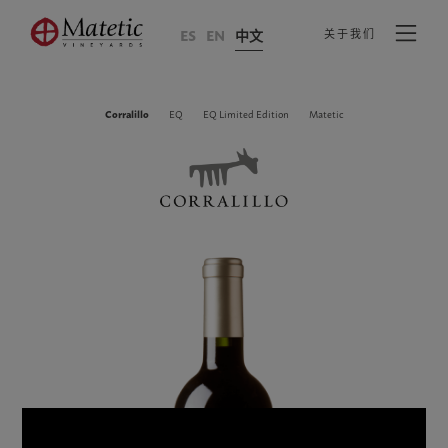
ES
EN
中文
关于我们
Corralillo
EQ
EQ Limited Edition
Matetic