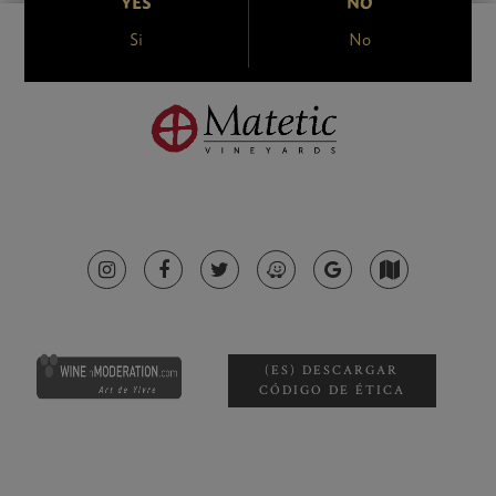
YES
NO
Si
No
(ES) DESCARGAR
CÓDIGO DE ÉTICA