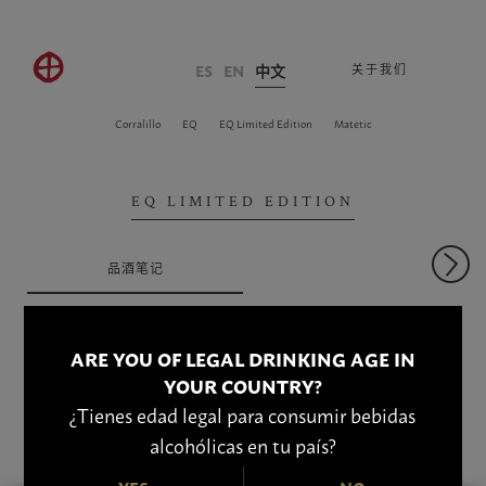
ES
EN
中文
关于我们
Corralillo
EQ
EQ Limited Edition
Matetic
EQ LIMITED EDITION
品酒笔记
ARE YOU OF LEGAL DRINKING AGE IN
YOUR COUNTRY?
¿Tienes edad legal para consumir bebidas
alcohólicas en tu país?